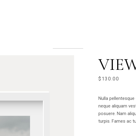
VIE
$
130.00
Nulla pellentesque
neque aliquam ves
posuere. Nam aliqu
turpis. Fames ac t